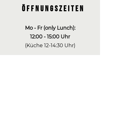
Öffnungszeiten
Mo - Fr (only Lunch):
12:00 - 15:00 Uhr
(Küche 12-14:30 Uhr)
Samstag (only breakfast):
Frühstück 09:00 - 14:30 Uhr
Sonntag (closed)
Events jederzeit & auf Anfrage
Tischreservierungen sind
unbedingt empfehlenswert